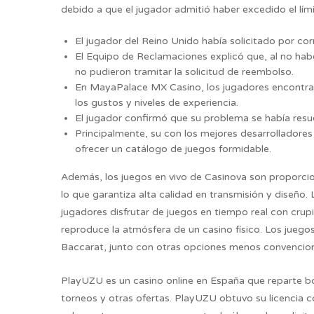
debido a que el jugador admitió haber excedido el lím
El jugador del Reino Unido había solicitado por cor
El Equipo de Reclamaciones explicó que, al no haber
no pudieron tramitar la solicitud de reembolso.
En MayaPalace MX Casino, los jugadores encontrar
los gustos y niveles de experiencia.
El jugador confirmó que su problema se había resuelt
Principalmente, su con los mejores desarrolladores
ofrecer un catálogo de juegos formidable.
Además, los juegos en vivo de Casinova son proporcio
lo que garantiza alta calidad en transmisión y diseño.
jugadores disfrutar de juegos en tiempo real con crup
reproduce la atmósfera de un casino físico. Los juegos 
Baccarat, junto con otras opciones menos convenciona
PlayUZU es un casino online en España que reparte b
torneos y otras ofertas. PlayUZU obtuvo su licencia