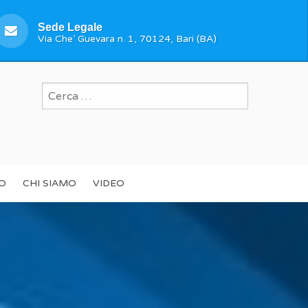
Sede Legale
Via Che’ Guevara n. 1, 70124, Bari (BA)
CO
CHI SIAMO
VIDEO