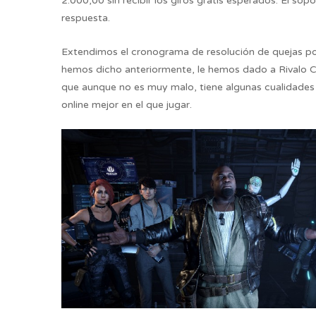
2.000,00 sin recibir los giros gratis esperados. El so
respuesta.
Extendimos el cronograma de resolución de quejas por
hemos dicho anteriormente, le hemos dado a Rivalo Cas
que aunque no es muy malo, tiene algunas cualidades
online mejor en el que jugar.