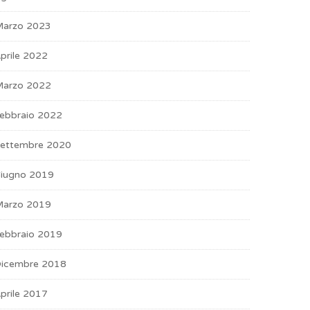
arzo 2023
prile 2022
arzo 2022
ebbraio 2022
ettembre 2020
iugno 2019
arzo 2019
ebbraio 2019
icembre 2018
prile 2017