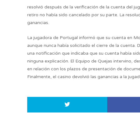
resolvió después de la verificación de la cuenta del j
retiro no había sido cancelado por su parte. La resolu
ganancias.
La jugadora de Portugal informó que su cuenta en Mon
aunque nunca había solicitado el cierre de la cuenta. 
una notificación que indicaba que su cuenta había sido
ninguna explicación. El Equipo de Quejas intervino, 
en relación con los plazos de presentación de docume
Finalmente, el casino devolvió las ganancias a la jugad