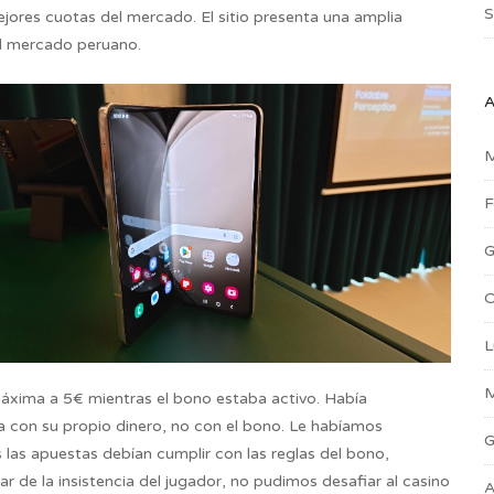
S
ejores cuotas del mercado. El sitio presenta una amplia
l mercado peruano.
A
M
F
G
O
L
M
máxima a 5€ mientras el bono estaba activo. Había
 con su propio dinero, no con el bono. Le habíamos
G
las apuestas debían cumplir con las reglas del bono,
r de la insistencia del jugador, no pudimos desafiar al casino
A