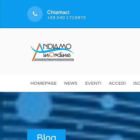
Chiamaci
+39 340 1715973
HOMEPAGE
NEWS
EVENTI
ACCEDI
ISC
Blog