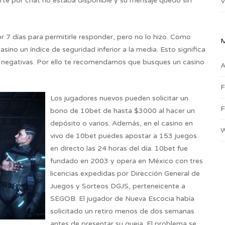
porte por chat no estaba disponible y su mensaje quedó sin
V
 7 días para permitirle responder, pero no lo hizo. Como
ino un índice de seguridad inferior a la media. Esto significa
 negativas. Por ello te recomendamos que busques un casino
A
F
Los jugadores nuevos pueden solicitar un
F
bono de 10bet de hasta $3000 al hacer un
depósito o varios. Además, en el casino en
W
vivo de 10bet puedes apostar a 153 juegos
en directo las 24 horas del día. 10bet fue
fundado en 2003 y opera en México con tres
licencias expedidas por Dirección General de
Juegos y Sorteos DGJS, perteneicente a
SEGOB. El jugador de Nueva Escocia había
solicitado un retiro menos de dos semanas
antes de presentar su queja. El problema se