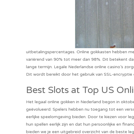
uitbetalingspercentages. Online gokkasten hebben mee
variërend van 90% tot meer dan 98%. Dit betekent dat 
lange termijn. Legale Nederlandse online casino’s zor
Dit wordt bereikt door het gebruik van SSL-encryptie o
Best Slots at Top US Onl
Het legaal online gokken in Nederland begon in oktobe
geëvolueerd. Spelers hebben nu toegang tot een versch
eerlijke speelomgeving bieden. Door te kiezen voor le
hun spellen eerlijk zijn en dat hun persoonlijke en f
bieden we je een uitgebreid overzicht van de beste le