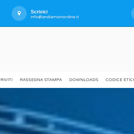
Scrivici
info@andiamoinordine.it
RIVITI
RASSEGNA STAMPA
DOWNLOADS
CODICE ETI