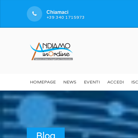
Chiamaci
+39 340 1715973
HOMEPAGE
NEWS
EVENTI
ACCEDI
ISC
Blog