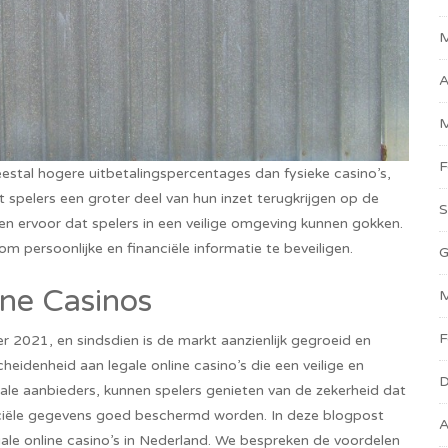
M
A
M
F
stal hogere uitbetalingspercentages dan fysieke casino’s,
spelers een groter deel van hun inzet terugkrijgen op de
S
gen ervoor dat spelers in een veilige omgeving kunnen gokken.
m persoonlijke en financiële informatie te beveiligen.
G
ine Casinos
M
F
r 2021, en sindsdien is de markt aanzienlijk gegroeid en
eidenheid aan legale online casino’s die een veilige en
D
gale aanbieders, kunnen spelers genieten van de zekerheid dat
inanciële gegevens goed beschermd worden. In deze blogpost
A
gale online casino’s in Nederland. We bespreken de voordelen