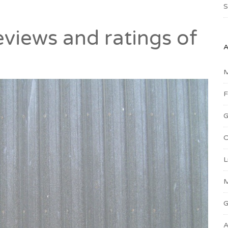
S
reviews and ratings of
A
M
F
G
O
L
M
G
A