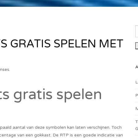
S GRATIS SPELEN MET
A
nses.
L
ts gratis spelen
P
M
T
paald aantal van deze symbolen kan laten verschijnen. Toch
G
ercentage van een gokkast. De RTP is een goede indicatie van