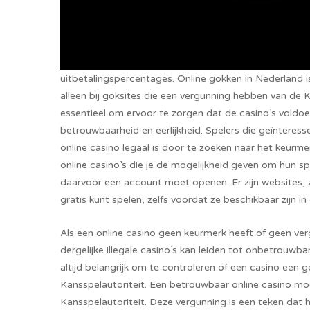
uitbetalingspercentages. Online gokken in Nederland i
alleen bij goksites die een vergunning hebben van de 
essentieel om ervoor te zorgen dat de casino’s voldoe
betrouwbaarheid en eerlijkheid. Spelers die geïnteresse
online casino legaal is door te zoeken naar het keurme
online casino’s die je de mogelijkheid geven om hun sp
daarvoor een account moet openen. Er zijn websites, z
gratis kunt spelen, zelfs voordat ze beschikbaar zijn in 
Als een online casino geen keurmerk heeft of geen vergu
dergelijke illegale casino’s kan leiden tot onbetrouw
altijd belangrijk om te controleren of een casino een
Kansspelautoriteit. Een betrouwbaar online casino m
Kansspelautoriteit. Deze vergunning is een teken dat h