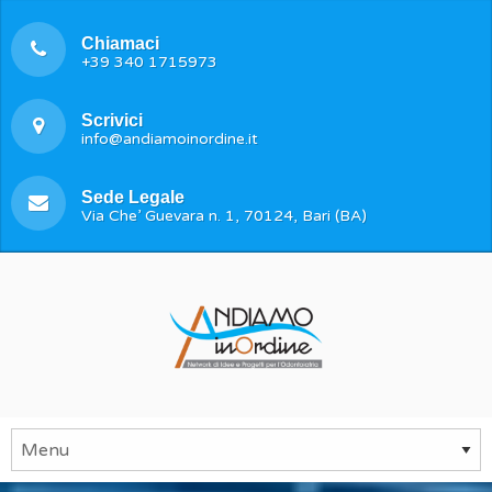
Chiamaci
+39 340 1715973
Scrivici
info@andiamoinordine.it
Sede Legale
Via Che’ Guevara n. 1, 70124, Bari (BA)